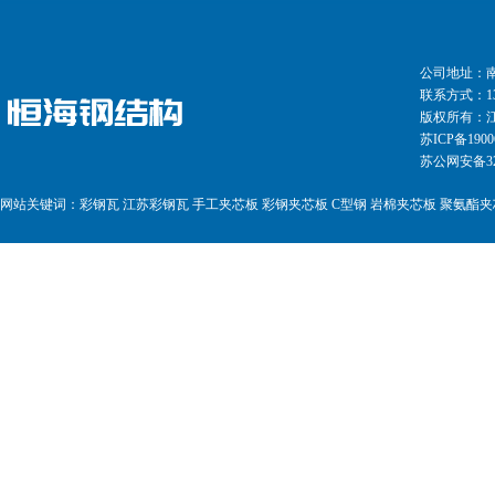
公司地址：
联系方式：139
版权所有：
苏ICP备1900
苏公网安备320
网站关键词：彩钢瓦 江苏彩钢瓦 手工夹芯板 彩钢夹芯板 C型钢 岩棉夹芯板 聚氨酯夹