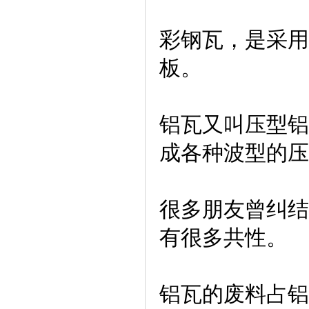
彩钢瓦，是采用
板。
铝瓦又叫压型铝
成各种波型的压
很多朋友曾纠结
有很多共性。
铝瓦的废料占铝