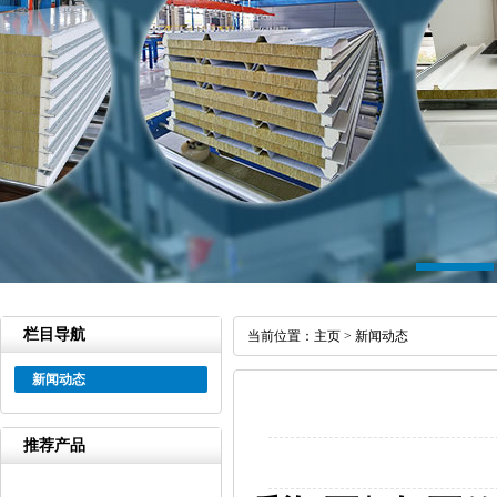
栏目导航
当前位置：
主页
>
新闻动态
新闻动态
推荐产品