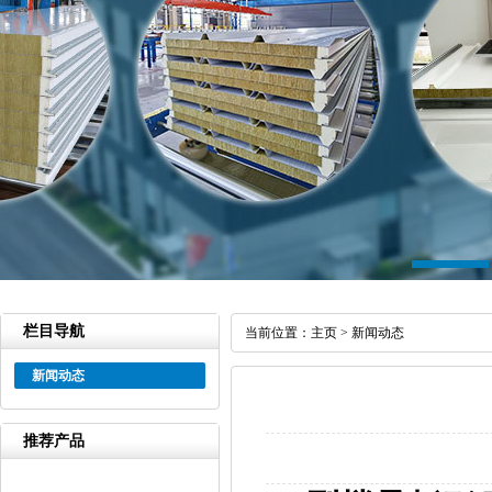
栏目导航
当前位置：
主页
>
新闻动态
新闻动态
推荐产品