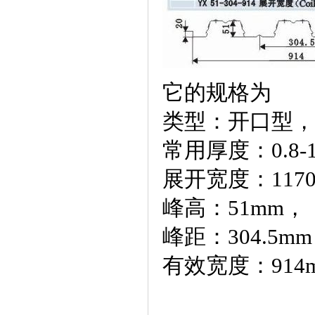
它的规格为
类型：开口型，
常用厚度：0.8-1
展开宽度：117
峰高：51mm，
峰距：304.5m
有效宽度：914