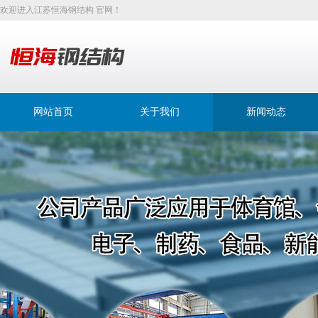
欢迎进入江苏恒海钢结构 官网！
网站首页
关于我们
新闻动态