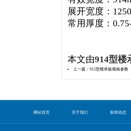
展开宽度：125
常用厚度：0.75-
本文由
914型
上一篇：
915型楼承板规格参数
网站首页
关于我们
新闻动态
|
|