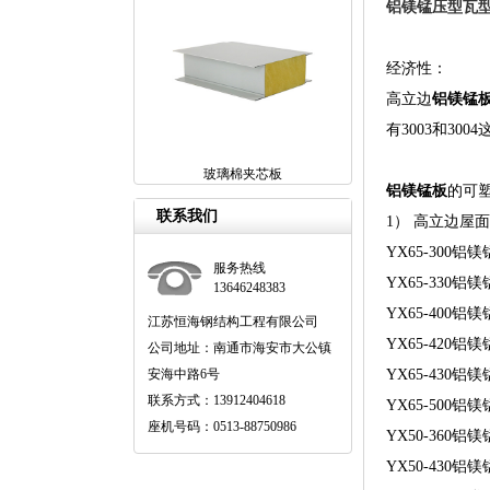
铝镁锰压型瓦
经济性：
高立边
铝镁锰
有3003和30
玻璃棉夹芯板
铝镁锰板
的可
联系我们
1） 高立边屋
YX65-30
服务热线
YX65-33
13646248383
YX65-40
江苏恒海钢结构工程有限公司
YX65-42
公司地址：南通市海安市大公镇
安海中路6号
YX65-43
联系方式：13912404618
YX65-50
座机号码：0513-88750986
YX50-36
YX50-430铝