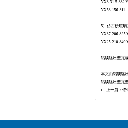
YX8-31.5-882 
YX58-156-311
5）仿古楼琉璃
YX37-206-825 
YX25-210-840 
铝镁锰压型瓦
本文由
铝镁锰
铝镁锰压型瓦
上一篇：
铝