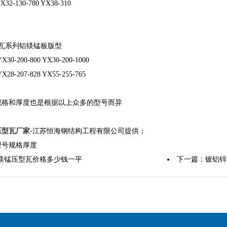
YX32-130-780 YX38-310
瓦系列铝镁锰板版型
YX30-200-800 YX30-200-1000
YX28-207-828 YX55-255-765
规格和厚度也是根据以上众多的型号而异
压型瓦厂家
-江苏恒海钢结构工程有限公司提供；
型号规格厚度
镁锰压型瓦价格多少钱一平
下一篇：
镀铝锌