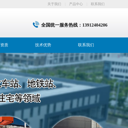
关于我们
|
产品中心
|
联系我们
全国统一服务热线：
13912404206
誉资质
技术优势
联系我们