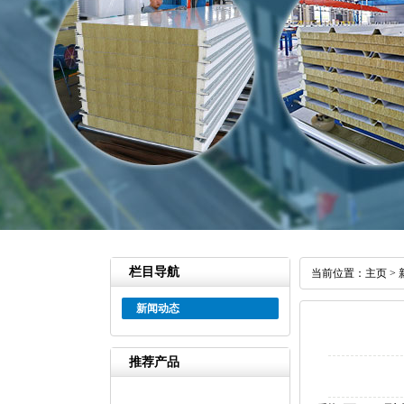
栏目导航
当前位置：
主页
>
新闻动态
推荐产品