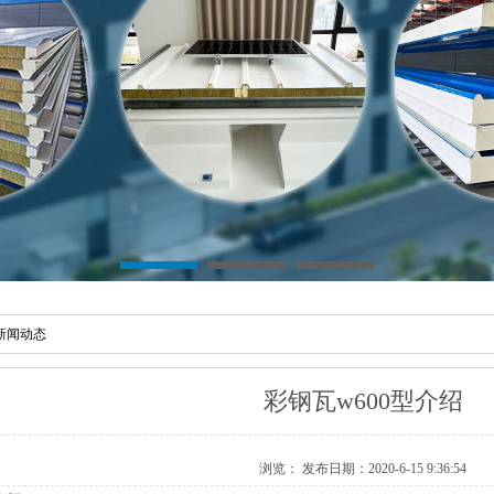
新闻动态
彩钢瓦w600型介绍
浏览：
发布日期：2020-6-15 9:36:54