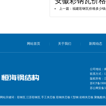
安徽彩钢瓦价格
上一篇：
福建彩钢瓦价格多少钱
网站首页
关于我们
新闻动态
|
|
公司地址：
1
联系方式：139
版权所有：
苏ICP备1900
苏公网安备320
网站关键词：彩钢瓦 江苏彩钢瓦 手工夹芯板 彩钢夹芯板 C型钢 岩棉夹芯板 聚氨酯夹