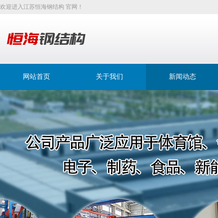
欢迎进入江苏恒海钢结构 官网！
网站首页
关于我们
新闻动态