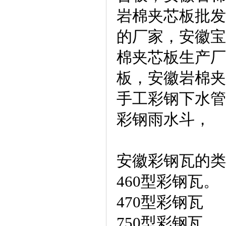
岩棉夹芯板批发
的厂家，安徽宝
棉夹芯板生产厂
板，安徽岩棉夹
手工彩钢下水管
彩钢雨水斗，
安徽彩钢瓦的类
460型彩钢瓦。
470型彩钢瓦
750型彩钢瓦。