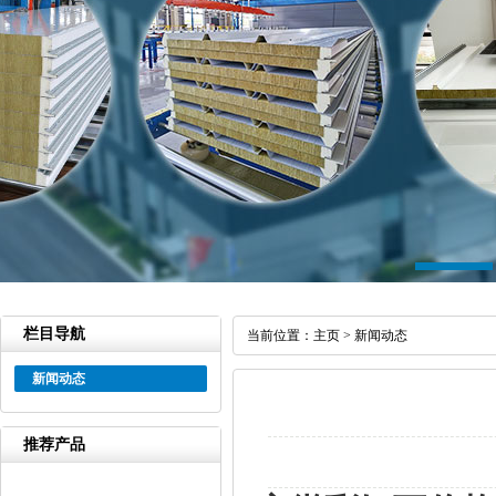
栏目导航
当前位置：
主页
>
新闻动态
新闻动态
推荐产品