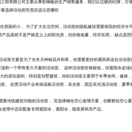
构工程有限公司主要从事彩钢板的生产销售服务，我们以过硬的纪律，方
看看选择活动房究竟应该注意哪些
于住房面积小， 为了扩大生活空间，活动室的隐私建设需要很高的经济水
些产品虽然不是严格意义上的阳光房，但价格低廉，经济实用。 缺点是照
个活动室主要是为了在冬天种植花卉和草，你需要更好的通风和适合活动室
屋顶和一个带有更大天窗的活动室。 这种活动室价格较低，但遮阳伞必须
大的居住面积，特别是别墅建筑，你的活动室主要用于冬季休闲，健身，
动室。 此类活动不会有保温板活动室，采光差，固定采光顶活动室，夏季
个需要传统建筑功能的活动室， 宜选择钢化空心玻璃天窗，在断桥铝空心
 在使用中还应配备专用遮阳伞，遮阳伞，隐形屏风等产品。