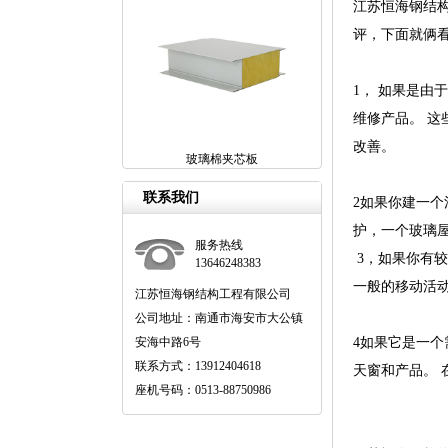
江苏恒海钢结
评，下面就俩
1， 如果是由
维修产品。 这
改善。
玻璃棉夹芯板
联系我们
2如果你建一
护，一个玻璃
服务热线
3
，如果你有较
13646248383
一般的移动活
江苏恒海钢结构工程有限公司
公司地址：南通市海安市大公镇
安海中路6号
4如果它是一
联系方式：13912404618
天窗和产品。
座机号码：0513-88750986