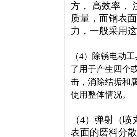
方， 高效率，
质量，而钢表面
力，一般采用
（4）除锈电动工
了用于产生四个
击，消除结垢和
使用整体情况。
（4）弹射（喷
表面的磨料分散