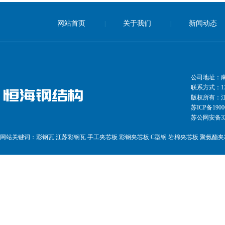
网站首页
关于我们
新闻动态
|
|
公司地址：
联系方式：139
版权所有：
苏ICP备1900
苏公网安备320
网站关键词：彩钢瓦 江苏彩钢瓦 手工夹芯板 彩钢夹芯板 C型钢 岩棉夹芯板 聚氨酯夹