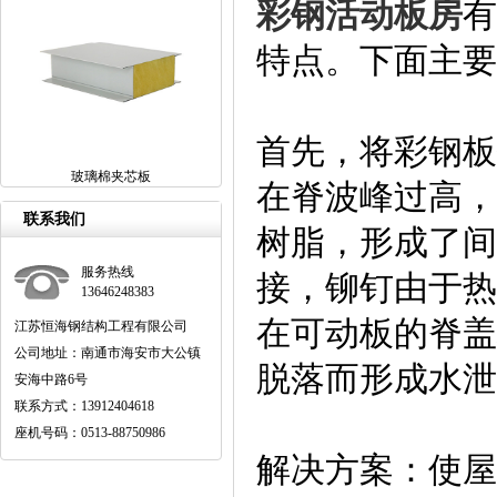
彩钢活动板房
有
特点。下面主要
首先，将彩钢板
玻璃棉夹芯板
在脊波峰过高，
联系我们
树脂，形成了间
服务热线
接，铆钉由于热
13646248383
在可动板的脊盖
江苏恒海钢结构工程有限公司
公司地址：南通市海安市大公镇
脱落而形成水泄
安海中路6号
联系方式：13912404618
座机号码：0513-88750986
解决方案：使屋